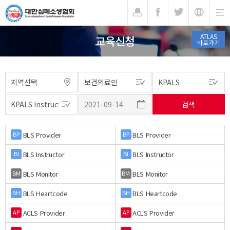
기
ATLAS
교육신청
바로가기
BLS Provider
BLS Provider
BP
BP
BLS Instructor
BLS Instructor
BI
BI
BLS Monitor
BLS Monitor
BM
BM
BLS Heartcode
BLS Heartcode
BH
BH
ACLS Provider
ACLS Provider
AP
AP