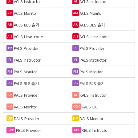
ACLS Instructor
ACLS Instructor
AI
AI
ACLS Monitor
ACLS Monitor
AM
AM
ACLS BLS 술기
ACLS BLS 술기
AB
AB
ACLS Heartcode
ACLS Heartcode
AH
AH
PALS Provider
PALS Provider
PP
PP
PALS Instructor
PALS Instructor
PI
PI
PALS Monitor
PALS Monitor
PM
PM
PALS BLS 술기
PALS BLS 술기
PB
PB
KALS Provider
KALS Instructor
KP
KI
KALS Monitor
KALS IDC
KM
KIDC
DALS Provider
DALS Monitor
DP
DM
KBLS Provider
KBLS Instructor
KBP
KBI