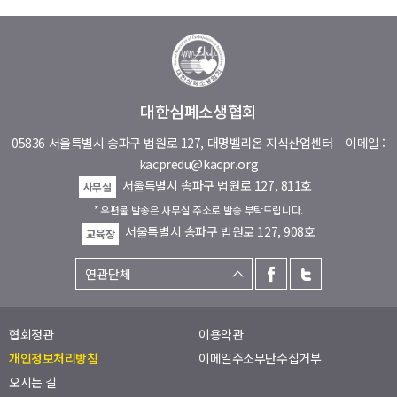
대한심폐소생협회
05836 서울특별시 송파구 법원로 127, 대명벨리온 지식산업센터
이메일 :
kacpredu@kacpr.org
서울특별시 송파구 법원로 127, 811호
사무실
* 우편물 발송은 사무실 주소로 발송 부탁드립니다.
서울특별시 송파구 법원로 127, 908호
교육장
협회정관
이용약관
개인정보처리방침
이메일주소무단수집거부
오시는 길