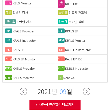
KB
KBLS Monitor
KBM
KBLS IDC
IDC
일반인 강사
만료자 재교육
일강
일강-만
일반인 기초
일반인 심화
일-기초
일-심화
KPALS Provider
KPALS EP
KPP
KPEP
KPALS Instructor
KPALS Monitor
KPI
KPM
KALS EP
KALS EP Instructor
KEP
KEI
KALS EP Monitor
KALS EP IDC
KEIM
KEIDC
KNBLS Provider
KNBLS Instructor
KNBP
KNBI
KNBLS Monitor
Renewal
KNBM
R
2021년
09
월
강사과정 연간일정 바로가기