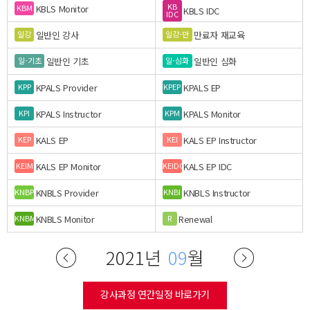
KB
KBLS Monitor
KBM
KBLS IDC
IDC
일반인 강사
만료자 재교육
일강
일강-만
일반인 기초
일반인 심화
일-기초
일-심화
KPALS Provider
KPALS EP
KPP
KPEP
KPALS Instructor
KPALS Monitor
KPI
KPM
KALS EP
KALS EP Instructor
KEP
KEI
KALS EP Monitor
KALS EP IDC
KEIM
KEIDC
KNBLS Provider
KNBLS Instructor
KNBP
KNBI
KNBLS Monitor
Renewal
KNBM
R
2021년
09
월
강사과정 연간일정 바로가기