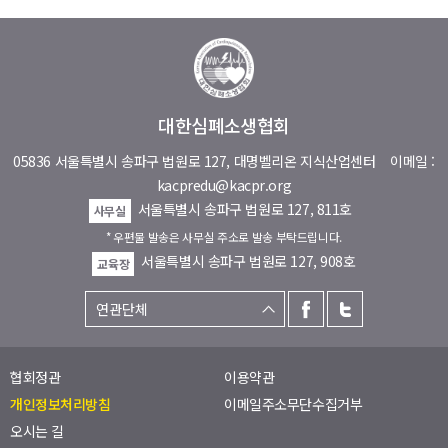
대한심폐소생협회
05836 서울특별시 송파구 법원로 127, 대명벨리온 지식산업센터
이메일 :
kacpredu@kacpr.org
서울특별시 송파구 법원로 127, 811호
사무실
* 우편물 발송은 사무실 주소로 발송 부탁드립니다.
서울특별시 송파구 법원로 127, 908호
교육장
협회정관
이용약관
개인정보처리방침
이메일주소무단수집거부
오시는 길