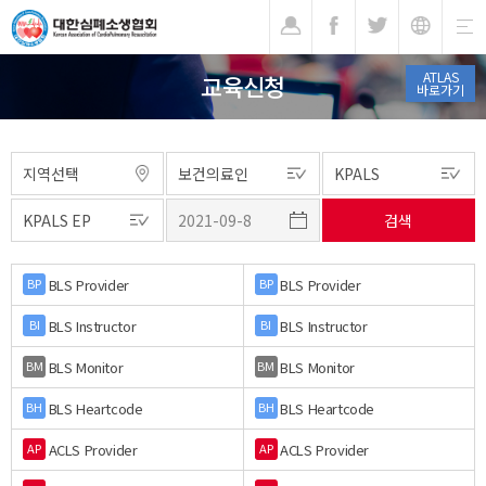
기
ATLAS
교육신청
바로가기
BLS Provider
BLS Provider
BP
BP
BLS Instructor
BLS Instructor
BI
BI
BLS Monitor
BLS Monitor
BM
BM
BLS Heartcode
BLS Heartcode
BH
BH
ACLS Provider
ACLS Provider
AP
AP