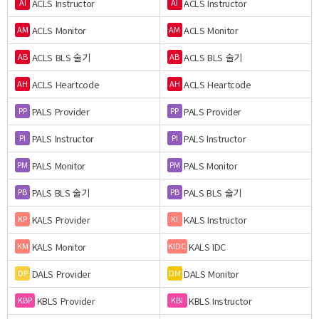
ACLS Instructor
ACLS Instructor
AI
AI
ACLS Monitor
ACLS Monitor
AM
AM
ACLS BLS 술기
ACLS BLS 술기
AB
AB
ACLS Heartcode
ACLS Heartcode
AH
AH
PALS Provider
PALS Provider
PP
PP
PALS Instructor
PALS Instructor
PI
PI
PALS Monitor
PALS Monitor
PM
PM
PALS BLS 술기
PALS BLS 술기
PB
PB
KALS Provider
KALS Instructor
KP
KI
KALS Monitor
KALS IDC
KM
KIDC
DALS Provider
DALS Monitor
DP
DM
KBLS Provider
KBLS Instructor
KBP
KBI