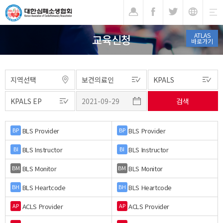
기
ATLAS
교육신청
바로가기
BLS Provider
BLS Provider
BP
BP
BLS Instructor
BLS Instructor
BI
BI
BLS Monitor
BLS Monitor
BM
BM
BLS Heartcode
BLS Heartcode
BH
BH
ACLS Provider
ACLS Provider
AP
AP