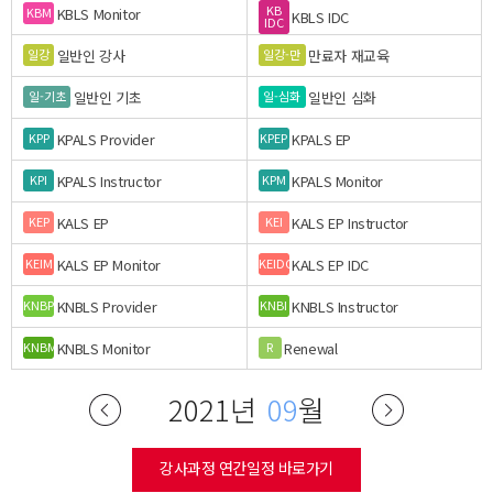
KB
KBLS Monitor
KBM
KBLS IDC
IDC
일반인 강사
만료자 재교육
일강
일강-만
일반인 기초
일반인 심화
일-기초
일-심화
KPALS Provider
KPALS EP
KPP
KPEP
KPALS Instructor
KPALS Monitor
KPI
KPM
KALS EP
KALS EP Instructor
KEP
KEI
KALS EP Monitor
KALS EP IDC
KEIM
KEIDC
KNBLS Provider
KNBLS Instructor
KNBP
KNBI
KNBLS Monitor
Renewal
KNBM
R
2021년
09
월
강사과정 연간일정 바로가기