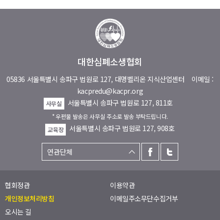
대한심폐소생협회
05836 서울특별시 송파구 법원로 127, 대명벨리온 지식산업센터
이메일 :
kacpredu@kacpr.org
서울특별시 송파구 법원로 127, 811호
사무실
* 우편물 발송은 사무실 주소로 발송 부탁드립니다.
서울특별시 송파구 법원로 127, 908호
교육장
협회정관
이용약관
개인정보처리방침
이메일주소무단수집거부
오시는 길