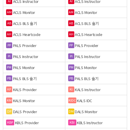
ACLS Instructor
ACLS Instructor
AI
AI
ACLS Monitor
ACLS Monitor
AM
AM
ACLS BLS 술기
ACLS BLS 술기
AB
AB
ACLS Heartcode
ACLS Heartcode
AH
AH
PALS Provider
PALS Provider
PP
PP
PALS Instructor
PALS Instructor
PI
PI
PALS Monitor
PALS Monitor
PM
PM
PALS BLS 술기
PALS BLS 술기
PB
PB
KALS Provider
KALS Instructor
KP
KI
KALS Monitor
KALS IDC
KM
KIDC
DALS Provider
DALS Monitor
DP
DM
KBLS Provider
KBLS Instructor
KBP
KBI