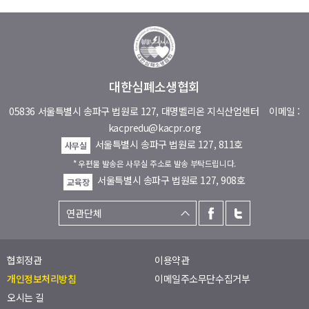
대한심폐소생협회
05836 서울특별시 송파구 법원로 127, 대명벨리온 지식산업센터
이메일 :
kacpredu@kacpr.org
서울특별시 송파구 법원로 127, 811호
사무실
* 우편물 발송은 사무실 주소로 발송 부탁드립니다.
서울특별시 송파구 법원로 127, 908호
교육장
협회정관
이용약관
개인정보처리방침
이메일주소무단수집거부
오시는 길