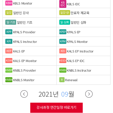
KB
KBLS Monitor
KBM
KBLS IDC
IDC
일반인 강사
만료자 재교육
일강
일강-만
일반인 기초
일반인 심화
일-기초
일-심화
KPALS Provider
KPALS EP
KPP
KPEP
KPALS Instructor
KPALS Monitor
KPI
KPM
KALS EP
KALS EP Instructor
KEP
KEI
KALS EP Monitor
KALS EP IDC
KEIM
KEIDC
KNBLS Provider
KNBLS Instructor
KNBP
KNBI
KNBLS Monitor
Renewal
KNBM
R
2021년
09
월
강사과정 연간일정 바로가기