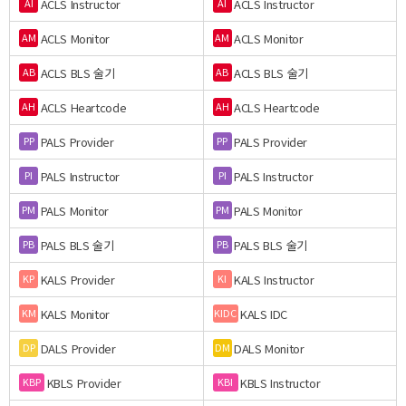
ACLS Instructor
ACLS Instructor
AI
AI
ACLS Monitor
ACLS Monitor
AM
AM
ACLS BLS 술기
ACLS BLS 술기
AB
AB
ACLS Heartcode
ACLS Heartcode
AH
AH
PALS Provider
PALS Provider
PP
PP
PALS Instructor
PALS Instructor
PI
PI
PALS Monitor
PALS Monitor
PM
PM
PALS BLS 술기
PALS BLS 술기
PB
PB
KALS Provider
KALS Instructor
KP
KI
KALS Monitor
KALS IDC
KM
KIDC
DALS Provider
DALS Monitor
DP
DM
KBLS Provider
KBLS Instructor
KBP
KBI