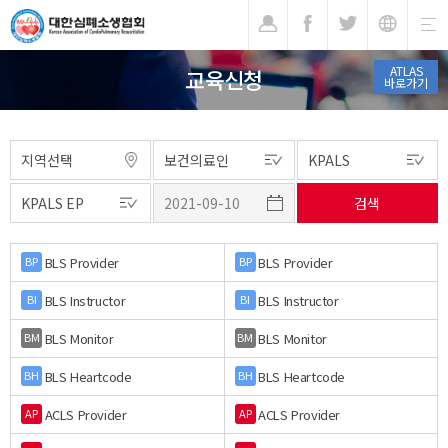
기
ATLAS
교육신청
바로가기
BLS Provider
BLS Provider
BP
BP
BLS Instructor
BLS Instructor
BI
BI
BLS Monitor
BLS Monitor
BM
BM
BLS Heartcode
BLS Heartcode
BH
BH
ACLS Provider
ACLS Provider
AP
AP