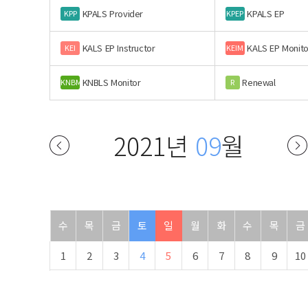
KPALS Provider
KPALS EP
KPP
KPEP
KALS EP Instructor
KALS EP Monito
KEI
KEIM
KNBLS Monitor
Renewal
KNBM
R
2021년
09
월
수
목
금
토
일
월
화
수
목
금
1
2
3
4
5
6
7
8
9
10