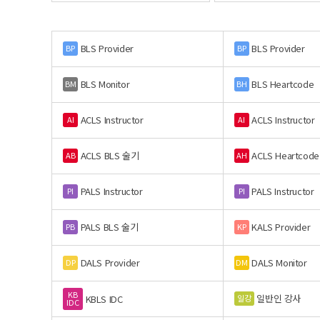
BLS Provider
BLS Provider
BP
BP
BLS Monitor
BLS Heartcode
BM
BH
ACLS Instructor
ACLS Instructor
AI
AI
ACLS BLS 술기
ACLS Heartcode
AB
AH
PALS Instructor
PALS Instructor
PI
PI
PALS BLS 술기
KALS Provider
PB
KP
DALS Provider
DALS Monitor
DP
DM
KB
일반인 강사
일강
KBLS IDC
IDC