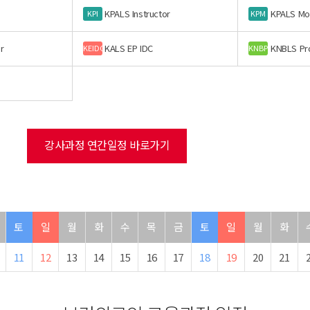
KPALS Instructor
KPALS Mo
KPI
KPM
r
KALS EP IDC
KNBLS Pr
KEIDC
KNBP
강사과정 연간일정 바로가기
토
일
월
화
수
목
금
토
일
월
화
11
12
13
14
15
16
17
18
19
20
21