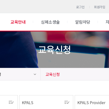
로그인
회원가입
교육안내
심폐소생술
알림마당
교육신청
청
교육신청