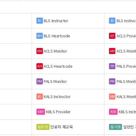
BLS Instructor
BLS Instruc
BI
BI
BLS Heartcode
ACLS Provi
BH
AP
ACLS Monitor
ACLS Monit
AM
AM
ACLS Heartcode
PALS Provi
AH
PP
PALS Monitor
PALS Monit
PM
PM
KALS Instructor
KALS Monit
KI
KM
KBLS Provider
KBLS Inst
KBP
KBI
만료자 재교육
일반인 
일강-만
일-기초