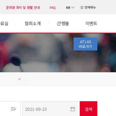
KR
전체메뉴
준회원 회비 및 환불 안내
FAQ
자료실
협회소개
간행물
이벤트
ATLAS
바로가기