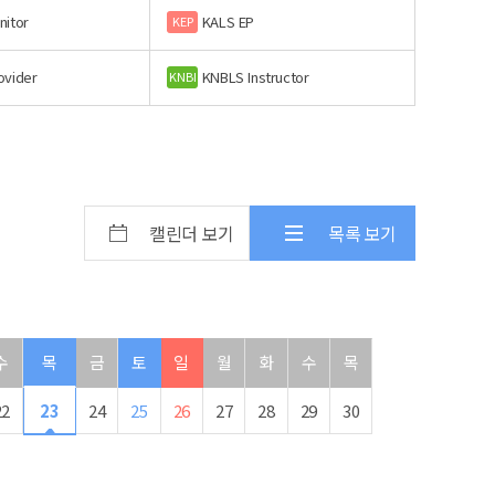
nitor
KALS EP
KEP
ovider
KNBLS Instructor
KNBI
캘린더 보기
목록 보기
수
목
금
토
일
월
화
수
목
22
23
24
25
26
27
28
29
30