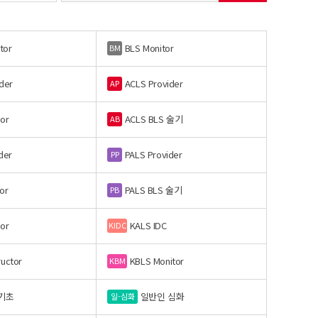
tor
BLS Monitor
BM
der
ACLS Provider
AP
or
ACLS BLS 술기
AB
der
PALS Provider
PP
or
PALS BLS 술기
PB
or
KALS IDC
KIDC
ructor
KBLS Monitor
KBM
기초
일반인 심화
일-심화