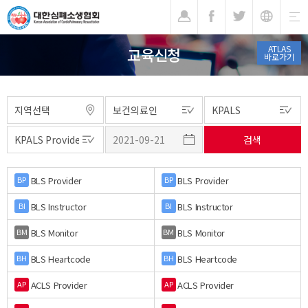
기
ATLAS
교육신청
바로가기
BLS Provider
BLS Provider
BP
BP
BLS Instructor
BLS Instructor
BI
BI
BLS Monitor
BLS Monitor
BM
BM
BLS Heartcode
BLS Heartcode
BH
BH
ACLS Provider
ACLS Provider
AP
AP