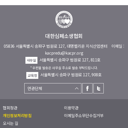
대한심폐소생협회
05836 서울특별시 송파구 법원로 127, 대명벨리온 지식산업센터
이메일 :
kacpredu@kacpr.org
서울특별시 송파구 법원로 127, 811호
사무실
* 우편물 발송은 사무실 주소로 발송 부탁드립니다.
서울특별시 송파구 법원로 127, 908호
교육장
협회정관
이용약관
개인정보처리방침
이메일주소무단수집거부
오시는 길