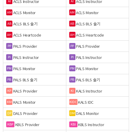
ACLS Instructor
ACLS Instructor
AI
AI
ACLS Monitor
ACLS Monitor
AM
AM
ACLS BLS 술기
ACLS BLS 술기
AB
AB
ACLS Heartcode
ACLS Heartcode
AH
AH
PALS Provider
PALS Provider
PP
PP
PALS Instructor
PALS Instructor
PI
PI
PALS Monitor
PALS Monitor
PM
PM
PALS BLS 술기
PALS BLS 술기
PB
PB
KALS Provider
KALS Instructor
KP
KI
KALS Monitor
KALS IDC
KM
KIDC
DALS Provider
DALS Monitor
DP
DM
KBLS Provider
KBLS Instructor
KBP
KBI