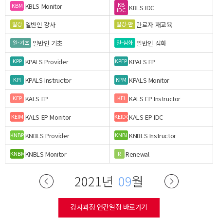
KB
KBLS Monitor
KBM
KBLS IDC
IDC
일반인 강사
만료자 재교육
일강
일강-만
일반인 기초
일반인 심화
일-기초
일-심화
KPALS Provider
KPALS EP
KPP
KPEP
KPALS Instructor
KPALS Monitor
KPI
KPM
KALS EP
KALS EP Instructor
KEP
KEI
KALS EP Monitor
KALS EP IDC
KEIM
KEIDC
KNBLS Provider
KNBLS Instructor
KNBP
KNBI
KNBLS Monitor
Renewal
KNBM
R
2021년
09
월
강사과정 연간일정 바로가기