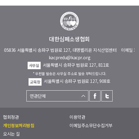
대한심폐소생협회
05836 서울특별시 송파구 법원로 127, 대명벨리온 지식산업센터
이메일 :
kacpredu@kacpr.org
서울특별시 송파구 법원로 127, 811호
사무실
* 우편물 발송은 사무실 주소로 발송 부탁드립니다.
서울특별시 송파구 법원로 127, 908호
교육장
협회정관
이용약관
개인정보처리방침
이메일주소무단수집거부
오시는 길