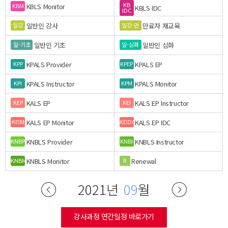
KB
KBLS Monitor
KBM
KBLS IDC
IDC
일반인 강사
만료자 재교육
일강
일강-만
일반인 기초
일반인 심화
일-기초
일-심화
KPALS Provider
KPALS EP
KPP
KPEP
KPALS Instructor
KPALS Monitor
KPI
KPM
KALS EP
KALS EP Instructor
KEP
KEI
KALS EP Monitor
KALS EP IDC
KEIM
KEIDC
KNBLS Provider
KNBLS Instructor
KNBP
KNBI
KNBLS Monitor
Renewal
KNBM
R
2021년
09
월
강사과정 연간일정 바로가기