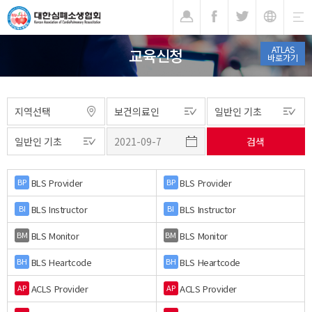
기
ATLAS
교육신청
바로가기
BLS Provider
BLS Provider
BP
BP
BLS Instructor
BLS Instructor
BI
BI
BLS Monitor
BLS Monitor
BM
BM
BLS Heartcode
BLS Heartcode
BH
BH
ACLS Provider
ACLS Provider
AP
AP