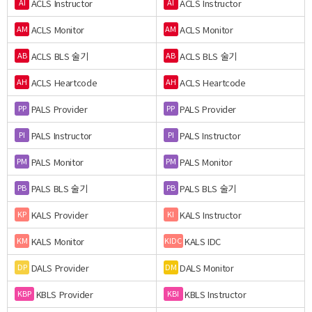
ACLS Instructor
ACLS Instructor
AI
AI
ACLS Monitor
ACLS Monitor
AM
AM
ACLS BLS 술기
ACLS BLS 술기
AB
AB
ACLS Heartcode
ACLS Heartcode
AH
AH
PALS Provider
PALS Provider
PP
PP
PALS Instructor
PALS Instructor
PI
PI
PALS Monitor
PALS Monitor
PM
PM
PALS BLS 술기
PALS BLS 술기
PB
PB
KALS Provider
KALS Instructor
KP
KI
KALS Monitor
KALS IDC
KM
KIDC
DALS Provider
DALS Monitor
DP
DM
KBLS Provider
KBLS Instructor
KBP
KBI