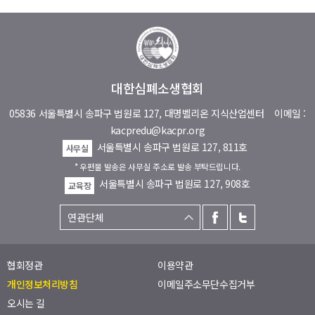
대한심폐소생협회
05836 서울특별시 송파구 법원로 127, 대명벨리온 지식산업센터
이메일 :
kacpredu@kacpr.org
서울특별시 송파구 법원로 127, 811호
사무실
* 우편물 발송은 사무실 주소로 발송 부탁드립니다.
서울특별시 송파구 법원로 127, 908호
교육장
협회정관
이용약관
개인정보처리방침
이메일주소무단수집거부
오시는 길