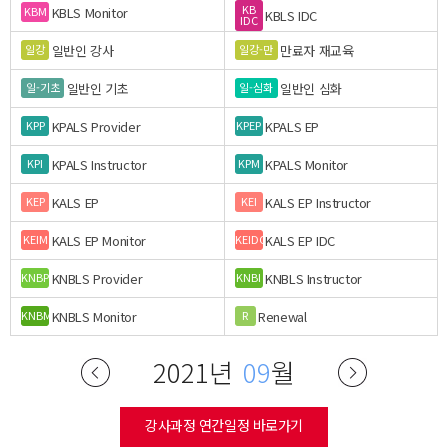
KB
KBLS Monitor
KBM
KBLS IDC
IDC
일반인 강사
만료자 재교육
일강
일강-만
일반인 기초
일반인 심화
일-기초
일-심화
KPALS Provider
KPALS EP
KPP
KPEP
KPALS Instructor
KPALS Monitor
KPI
KPM
KALS EP
KALS EP Instructor
KEP
KEI
KALS EP Monitor
KALS EP IDC
KEIM
KEIDC
KNBLS Provider
KNBLS Instructor
KNBP
KNBI
KNBLS Monitor
Renewal
KNBM
R
2021년
09
월
강사과정 연간일정 바로가기