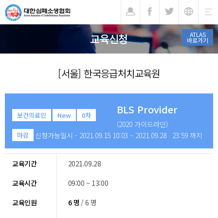
기
ATLAS
교육신청
바로가기
[서울] 한국응급처치교육원
BLS Provider
보건의료인
New
0차
(2020 가이드라인)
신청가능일시 - 2021.09.15 10:03 ~ 2021.09.28 23:59 까지
마감
교육기간
2021.09.28
교육시간
09:00 ~ 13:00
교육인원
6 명
/ 6 명