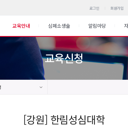
로그인
회원가입
교육안내
심폐소생술
알림마당
교육신청
청
[강원] 한림성심대학