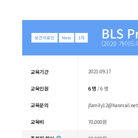
BLS P
보건의료인
New
1차
(2020 가이드
2021.09.17
교육기간
교육인원
6 명
/ 6 명
교육문의
jfamily12@hanmail.net
교육비
70,000원