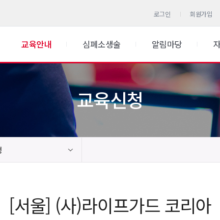
로그인
회원가입
교육안내
심폐소생술
알림마당
교육신청
청
[서울] (사)라이프가드 코리아