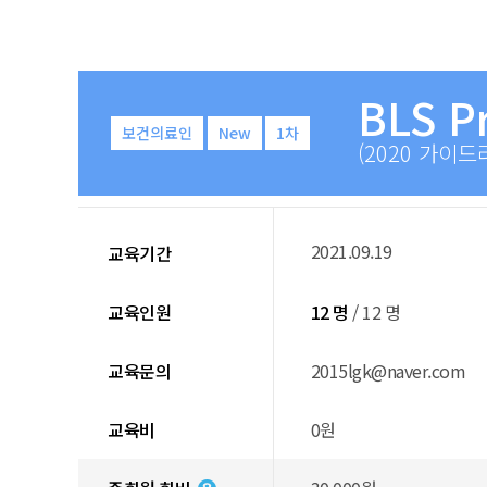
BLS P
보건의료인
New
1차
(2020 가이드
2021.09.19
교육기간
교육인원
12 명
/ 12 명
교육문의
2015lgk@naver.com
교육비
0원