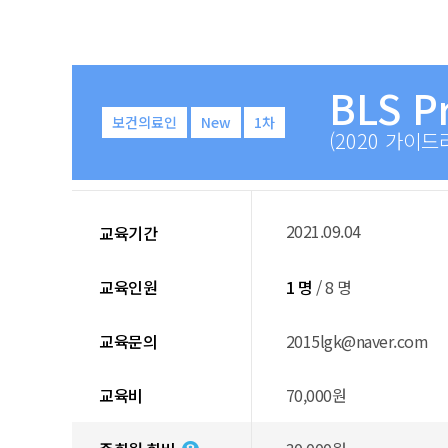
BLS P
보건의료인
New
1차
(2020 가이드
2021.09.04
교육기간
교육인원
1 명
/ 8 명
교육문의
2015lgk@naver.com
교육비
70,000원