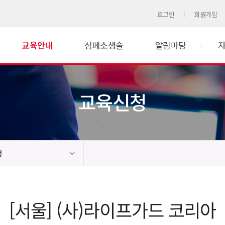
로그인
회원가입
교육안내
심폐소생술
알림마당
교육신청
청
[서울] (사)라이프가드 코리아