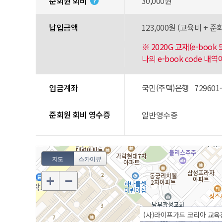
준회원 회비
30,000원
납입금액
123,000원 (교육비 + 준회
※ 2020G 교재(e-boo
나의 e-book code 
입금계좌
국민(주택)은행 729601-0
준회원 회비 영수증
일반영수증
지도
스카이뷰
(사)라이프가드 코리아 교육