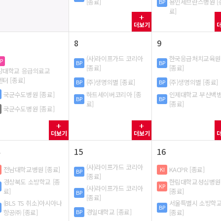
[종료]
용인세브란스병원 [
BP
료]
더보기
8
9
(사)라이프가드 코리아
한국응급처치교육원
P
BP
BP
[종료]
[종료]
강대학교 응급의료교
터 [종료]
(주)생명의별 [종료]
(주)생명의별 [종료]
BP
BP
하트세이버코리아 [종
인제대학교 부산백
국군수도병원 [종료]
BP
BP
료]
[종료]
국군수도병원 [종료]
M
더보기
더보기
15
16
(사)라이프가드 코리아
전남대학교병원 [종료]
KACPR [종료]
KI
BP
[종료]
경상북도 소방학교 [종
한림대학교성심병원
KP
(사)라이프가드 코리아
료]
[종료]
BP
[종료]
(BLS TS 취소)아시아나
서울특별시 소방학
BP
경일대학교 [종료]
항공㈜ [종료]
BP
[종료]