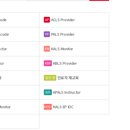
code
ACLS Provider
AP
tcode
PALS Provider
PP
uctor
KALS Monitor
KM
tor
KBLS Provider
KBP
사
만료자 재교육
일강-만
KPALS Instructor
KPI
onitor
KALS EP IDC
KEIDC