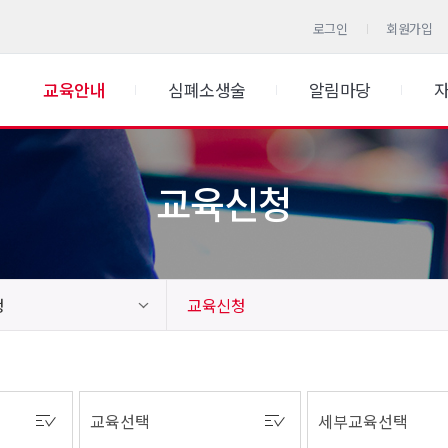
로그인
회원가입
교육안내
심폐소생술
알림마당
교육신청
청
교육신청