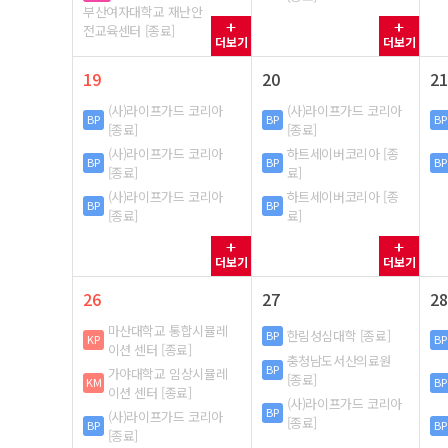
부산여자대학교 재난안
전교육센터 [종료]
더보기
더보기
19
20
21
(사)라이프가드 코리아
(사)라이프가드 코리아
BP
BP
BP
[종료]
[종료]
(사)라이프가드 코리아
하트세이버코리아 [종
BP
BP
BP
[종료]
료]
(사)라이프가드 코리아
하트세이버코리아 [종
BP
BP
[종료]
료]
더보기
더보기
26
27
28
마산대학교 통합시뮬레
한림성심대학 [종료]
BP
KP
BP
이션 센터 [종료]
충청남도서산의료원
BP
가야대학교 임상시뮬레
[종료]
KM
BP
이션 센터 [종료]
(사)라이프가드 코리아
BP
(사)라이프가드 코리아
[종료]
BP
BP
[종료]