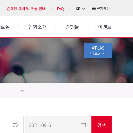
KR
전체메뉴
준회원 회비 및 환불 안내
FAQ
자료실
협회소개
간행물
이벤트
ATLAS
바로가기