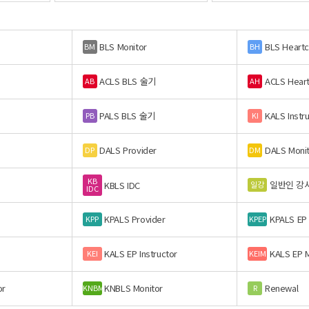
BLS Monitor
BLS Heart
BM
BH
ACLS BLS 술기
ACLS Hear
AB
AH
PALS BLS 술기
KALS Instr
PB
KI
DALS Provider
DALS Moni
DP
DM
KB
일반인 강
일강
KBLS IDC
IDC
KPALS Provider
KPALS EP
KPP
KPEP
KALS EP Instructor
KALS EP M
KEI
KEIM
or
KNBLS Monitor
Renewal
KNBM
R