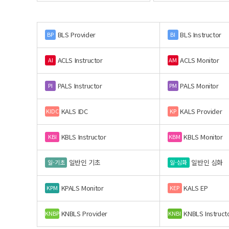
BLS Provider
BLS Instructor
BP
BI
ACLS Instructor
ACLS Monitor
AI
AM
PALS Instructor
PALS Monitor
PI
PM
KALS IDC
KALS Provider
KIDC
KP
KBLS Instructor
KBLS Monitor
KBI
KBM
일반인 기초
일반인 심화
일-기초
일-심화
KPALS Monitor
KALS EP
KPM
KEP
KNBLS Provider
KNBLS Instruct
KNBP
KNBI