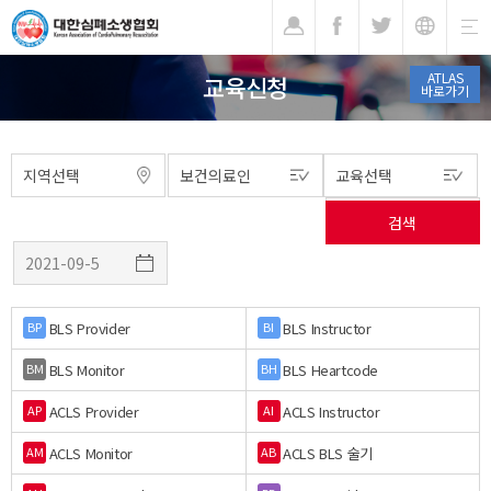
기
ATLAS
교육신청
바로가기
BLS Provider
BLS Instructor
BP
BI
BLS Monitor
BLS Heartcode
BM
BH
ACLS Provider
ACLS Instructor
AP
AI
ACLS Monitor
ACLS BLS 술기
AM
AB