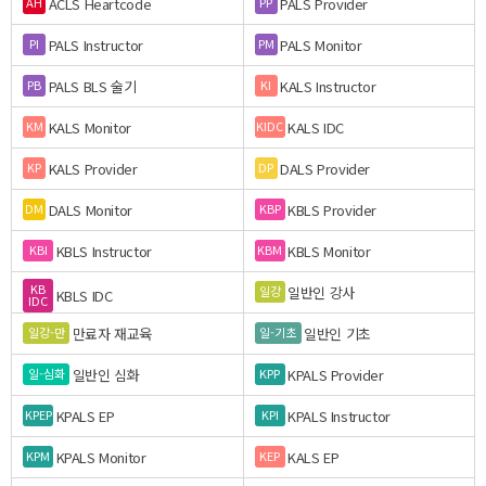
ACLS Heartcode
PALS Provider
AH
PP
PALS Instructor
PALS Monitor
PI
PM
PALS BLS 술기
KALS Instructor
PB
KI
KALS Monitor
KALS IDC
KM
KIDC
KALS Provider
DALS Provider
KP
DP
DALS Monitor
KBLS Provider
DM
KBP
KBLS Instructor
KBLS Monitor
KBI
KBM
KB
일반인 강사
일강
KBLS IDC
IDC
만료자 재교육
일반인 기초
일강-만
일-기초
일반인 심화
KPALS Provider
일-심화
KPP
KPALS EP
KPALS Instructor
KPEP
KPI
KPALS Monitor
KALS EP
KPM
KEP