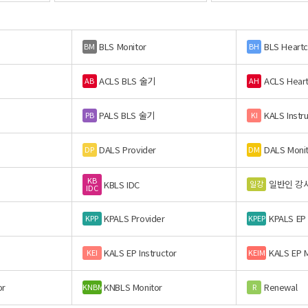
BLS Monitor
BLS Heart
BM
BH
ACLS BLS 술기
ACLS Hear
AB
AH
PALS BLS 술기
KALS Instr
PB
KI
DALS Provider
DALS Moni
DP
DM
KB
일반인 강
일강
KBLS IDC
IDC
KPALS Provider
KPALS EP
KPP
KPEP
KALS EP Instructor
KALS EP M
KEI
KEIM
or
KNBLS Monitor
Renewal
KNBM
R