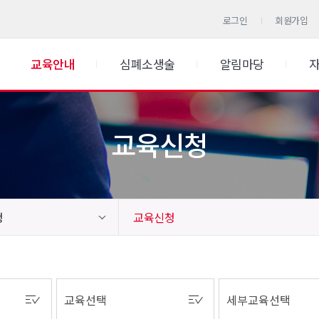
로그인
회원가입
교육안내
심폐소생술
알림마당
교육신청
청
교육신청