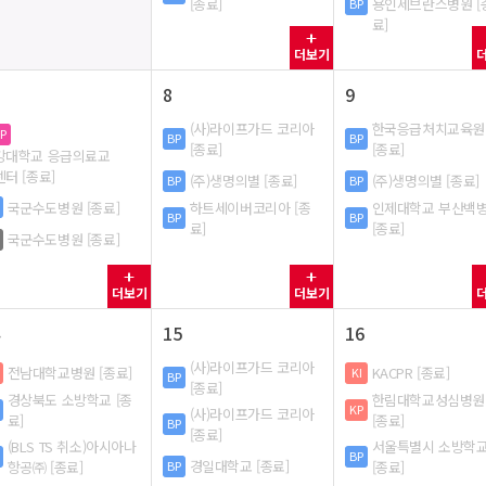
[종료]
용인세브란스병원 [
BP
료]
더보기
8
9
(사)라이프가드 코리아
한국응급처치교육원
P
BP
BP
[종료]
[종료]
강대학교 응급의료교
터 [종료]
(주)생명의별 [종료]
(주)생명의별 [종료]
BP
BP
하트세이버코리아 [종
인제대학교 부산백
국군수도병원 [종료]
BP
BP
료]
[종료]
국군수도병원 [종료]
M
더보기
더보기
15
16
(사)라이프가드 코리아
전남대학교병원 [종료]
KACPR [종료]
KI
BP
[종료]
경상북도 소방학교 [종
한림대학교성심병원
KP
(사)라이프가드 코리아
료]
[종료]
BP
[종료]
(BLS TS 취소)아시아나
서울특별시 소방학
BP
경일대학교 [종료]
항공㈜ [종료]
BP
[종료]