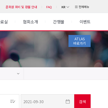
KR
전체메뉴
준회원 회비 및 환불 안내
FAQ
자료실
협회소개
간행물
이벤트
ATLAS
바로가기