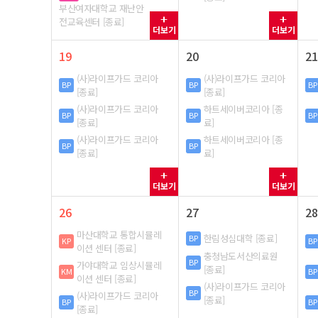
부산여자대학교 재난안
전교육센터 [종료]
더보기
더보기
19
20
21
(사)라이프가드 코리아
(사)라이프가드 코리아
BP
BP
BP
[종료]
[종료]
(사)라이프가드 코리아
하트세이버코리아 [종
BP
BP
BP
[종료]
료]
(사)라이프가드 코리아
하트세이버코리아 [종
BP
BP
[종료]
료]
더보기
더보기
26
27
28
마산대학교 통합시뮬레
한림성심대학 [종료]
BP
KP
BP
이션 센터 [종료]
충청남도서산의료원
BP
가야대학교 임상시뮬레
[종료]
KM
BP
이션 센터 [종료]
(사)라이프가드 코리아
BP
(사)라이프가드 코리아
[종료]
BP
BP
[종료]