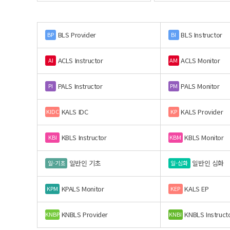
BLS Provider
BLS Instructor
BP
BI
ACLS Instructor
ACLS Monitor
AI
AM
PALS Instructor
PALS Monitor
PI
PM
KALS IDC
KALS Provider
KIDC
KP
KBLS Instructor
KBLS Monitor
KBI
KBM
일반인 기초
일반인 심화
일-기초
일-심화
KPALS Monitor
KALS EP
KPM
KEP
KNBLS Provider
KNBLS Instruct
KNBP
KNBI