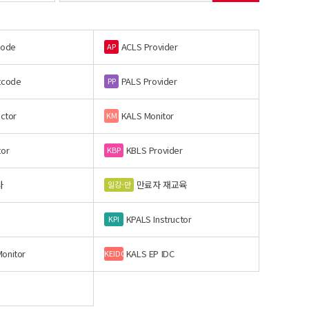
code
ACLS Provider
AP
tcode
PALS Provider
PP
uctor
KALS Monitor
KM
tor
KBLS Provider
KBP
사
만료자 재교육
일강-만
KPALS Instructor
KPI
onitor
KALS EP IDC
KEIDC