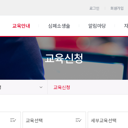
로그인
회원가입
교육안내
심폐소생술
알림마당
교육신청
청
교육신청