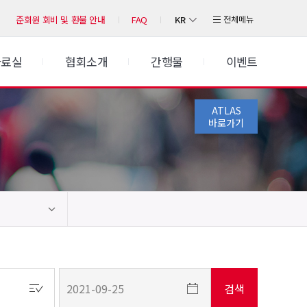
KR
전체메뉴
준회원 회비 및 환불 안내
FAQ
자료실
협회소개
간행물
이벤트
ATLAS
바로가기