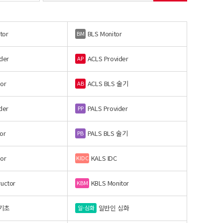
tor
BLS Monitor
BM
der
ACLS Provider
AP
or
ACLS BLS 술기
AB
der
PALS Provider
PP
or
PALS BLS 술기
PB
or
KALS IDC
KIDC
ructor
KBLS Monitor
KBM
기초
일반인 심화
일-심화