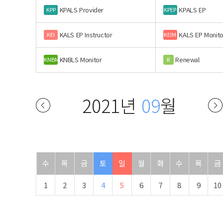
KPALS Provider
KPALS EP
KPP
KPEP
KALS EP Instructor
KALS EP Monito
KEI
KEIM
KNBLS Monitor
Renewal
KNBM
R
2021년
09
월
수
목
금
토
일
월
화
수
목
금
1
2
3
4
5
6
7
8
9
10