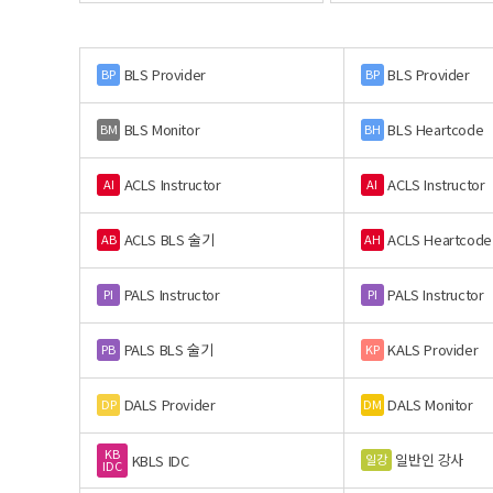
BLS Provider
BLS Provider
BP
BP
BLS Monitor
BLS Heartcode
BM
BH
ACLS Instructor
ACLS Instructor
AI
AI
ACLS BLS 술기
ACLS Heartcode
AB
AH
PALS Instructor
PALS Instructor
PI
PI
PALS BLS 술기
KALS Provider
PB
KP
DALS Provider
DALS Monitor
DP
DM
KB
일반인 강사
일강
KBLS IDC
IDC