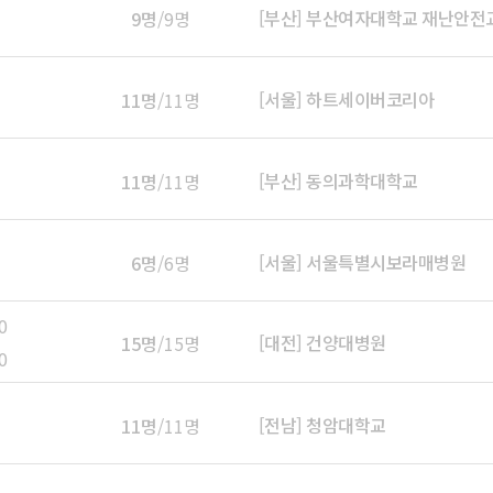
[부산] 부산여자대학교 재난안
9명
/9명
[서울] 하트세이버코리아
11명
/11명
[부산] 동의과학대학교
11명
/11명
[서울] 서울특별시보라매병원
6명
/6명
0
[대전] 건양대병원
15명
/15명
0
[전남] 청암대학교
11명
/11명