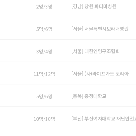
[경남] 창원 파티마병원
2명
/3명
[서울] 서울특별시보라매병원
5명
/6명
[서울] 대한인명구조협회
3명
/4명
[서울] (사)라이프가드 코리아
11명
/12명
[충북] 충청대학교
5명
/6명
[부산] 부산여자대학교 재난안
10명
/10명