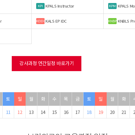
KPALS Instructor
KPALS Mo
KPI
KPM
r
KALS EP IDC
KNBLS Pr
KEIDC
KNBP
강사과정 연간일정 바로가기
토
일
월
화
수
목
금
토
일
월
화
11
12
13
14
15
16
17
18
19
20
21