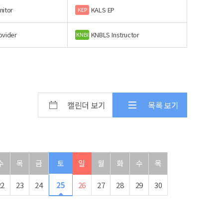
nitor
KALS EP
KEP
ovider
KNBLS Instructor
KNBI
캘린더 보기
목록 보기
수
목
금
토
일
월
화
수
목
22
23
24
25
26
27
28
29
30