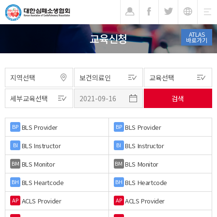
기
ATLAS
교육신청
바로가기
BLS Provider
BLS Provider
BP
BP
BLS Instructor
BLS Instructor
BI
BI
BLS Monitor
BLS Monitor
BM
BM
BLS Heartcode
BLS Heartcode
BH
BH
ACLS Provider
ACLS Provider
AP
AP