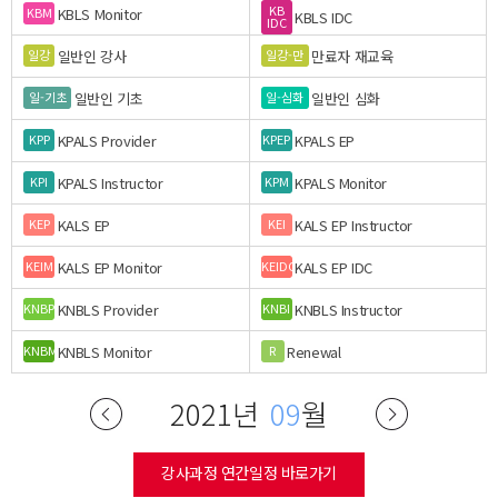
KB
KBLS Monitor
KBM
KBLS IDC
IDC
일반인 강사
만료자 재교육
일강
일강-만
일반인 기초
일반인 심화
일-기초
일-심화
KPALS Provider
KPALS EP
KPP
KPEP
KPALS Instructor
KPALS Monitor
KPI
KPM
KALS EP
KALS EP Instructor
KEP
KEI
KALS EP Monitor
KALS EP IDC
KEIM
KEIDC
KNBLS Provider
KNBLS Instructor
KNBP
KNBI
KNBLS Monitor
Renewal
KNBM
R
2021년
09
월
강사과정 연간일정 바로가기