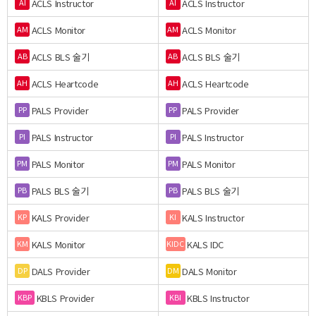
ACLS Instructor
ACLS Instructor
AI
AI
ACLS Monitor
ACLS Monitor
AM
AM
ACLS BLS 술기
ACLS BLS 술기
AB
AB
ACLS Heartcode
ACLS Heartcode
AH
AH
PALS Provider
PALS Provider
PP
PP
PALS Instructor
PALS Instructor
PI
PI
PALS Monitor
PALS Monitor
PM
PM
PALS BLS 술기
PALS BLS 술기
PB
PB
KALS Provider
KALS Instructor
KP
KI
KALS Monitor
KALS IDC
KM
KIDC
DALS Provider
DALS Monitor
DP
DM
KBLS Provider
KBLS Instructor
KBP
KBI