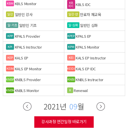
KB
KBLS Monitor
KBM
KBLS IDC
IDC
일반인 강사
만료자 재교육
일강
일강-만
일반인 기초
일반인 심화
일-기초
일-심화
KPALS Provider
KPALS EP
KPP
KPEP
KPALS Instructor
KPALS Monitor
KPI
KPM
KALS EP
KALS EP Instructor
KEP
KEI
KALS EP Monitor
KALS EP IDC
KEIM
KEIDC
KNBLS Provider
KNBLS Instructor
KNBP
KNBI
KNBLS Monitor
Renewal
KNBM
R
2021년
09
월
강사과정 연간일정 바로가기