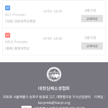
BP
0명
/6명
14:00~18:00
BLS Provider
교육마감
[강원] 강원대학교병원
KP
5명
/6명
09:00~18:00
KALS Provider
교육마감
[충북] 충청대학교
대한심폐소생협회
05836 서울특별시 송파구 법원로 127, 대명벨리온 지식산업센터
이메일 :
kacpredu@kacpr.org