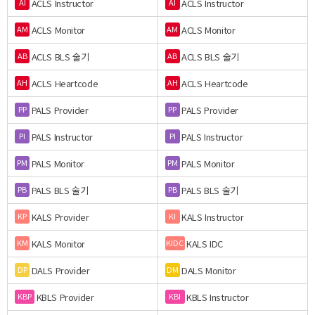
ACLS Instructor
ACLS Instructor
AI
AI
ACLS Monitor
ACLS Monitor
AM
AM
ACLS BLS 술기
ACLS BLS 술기
AB
AB
ACLS Heartcode
ACLS Heartcode
AH
AH
PALS Provider
PALS Provider
PP
PP
PALS Instructor
PALS Instructor
PI
PI
PALS Monitor
PALS Monitor
PM
PM
PALS BLS 술기
PALS BLS 술기
PB
PB
KALS Provider
KALS Instructor
KP
KI
KALS Monitor
KALS IDC
KM
KIDC
DALS Provider
DALS Monitor
DP
DM
KBLS Provider
KBLS Instructor
KBP
KBI