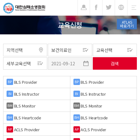
기
ATLAS
교육신청
바로가기
BLS Provider
BLS Provider
BP
BP
BLS Instructor
BLS Instructor
BI
BI
BLS Monitor
BLS Monitor
BM
BM
BLS Heartcode
BLS Heartcode
BH
BH
ACLS Provider
ACLS Provider
AP
AP