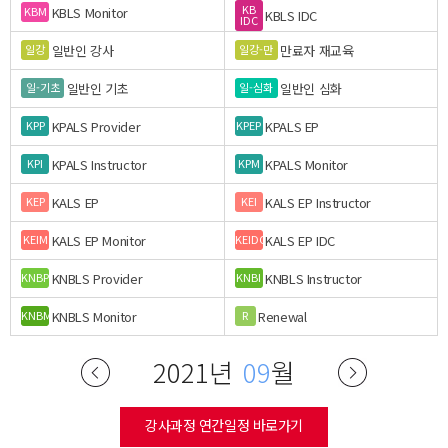
KB
KBLS Monitor
KBM
KBLS IDC
IDC
일반인 강사
만료자 재교육
일강
일강-만
일반인 기초
일반인 심화
일-기초
일-심화
KPALS Provider
KPALS EP
KPP
KPEP
KPALS Instructor
KPALS Monitor
KPI
KPM
KALS EP
KALS EP Instructor
KEP
KEI
KALS EP Monitor
KALS EP IDC
KEIM
KEIDC
KNBLS Provider
KNBLS Instructor
KNBP
KNBI
KNBLS Monitor
Renewal
KNBM
R
2021년
09
월
강사과정 연간일정 바로가기