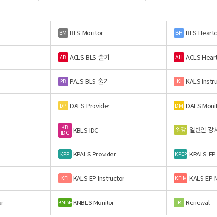
BLS Monitor
BLS Heart
BM
BH
ACLS BLS 술기
ACLS Hear
AB
AH
PALS BLS 술기
KALS Instr
PB
KI
DALS Provider
DALS Moni
DP
DM
KB
일반인 강
일강
KBLS IDC
IDC
KPALS Provider
KPALS EP
KPP
KPEP
KALS EP Instructor
KALS EP M
KEI
KEIM
or
KNBLS Monitor
Renewal
KNBM
R