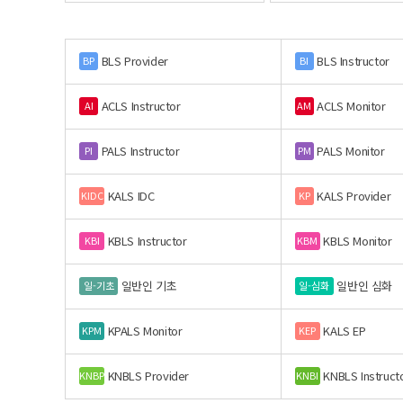
BLS Provider
BLS Instructor
BP
BI
ACLS Instructor
ACLS Monitor
AI
AM
PALS Instructor
PALS Monitor
PI
PM
KALS IDC
KALS Provider
KIDC
KP
KBLS Instructor
KBLS Monitor
KBI
KBM
일반인 기초
일반인 심화
일-기초
일-심화
KPALS Monitor
KALS EP
KPM
KEP
KNBLS Provider
KNBLS Instruct
KNBP
KNBI