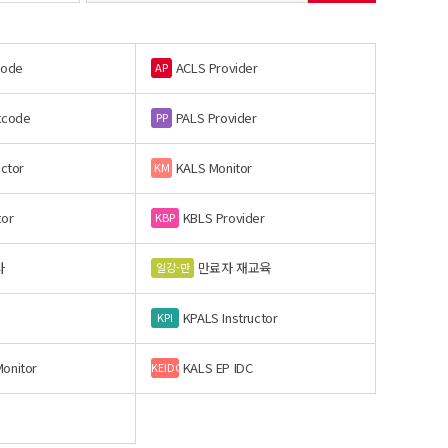
code
ACLS Provider
AP
tcode
PALS Provider
PP
uctor
KALS Monitor
KM
tor
KBLS Provider
KBP
사
만료자 재교육
일강-만
KPALS Instructor
KPI
onitor
KALS EP IDC
KEIDC