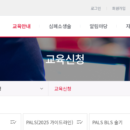
로그인
회원가입
교육안내
심폐소생술
알림마당
교육신청
청
교육신청