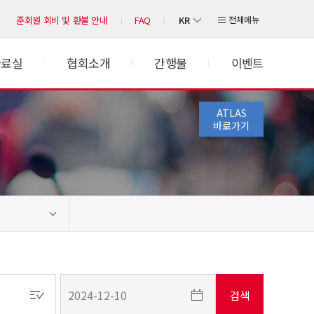
KR
전체메뉴
준회원 회비 및 환불 안내
FAQ
자료실
협회소개
간행물
이벤트
ATLAS
바로가기