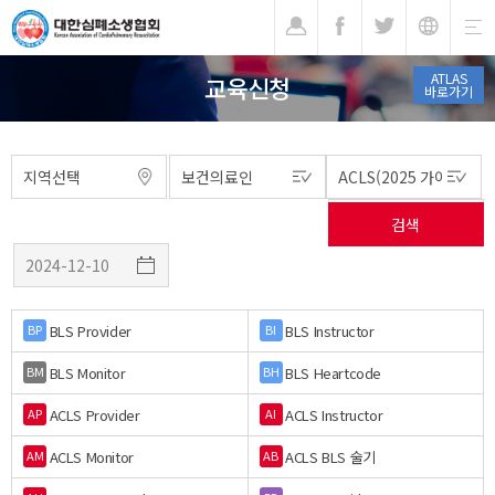
기
ATLAS
교육신청
바로가기
BLS Provider
BLS Instructor
BP
BI
BLS Monitor
BLS Heartcode
BM
BH
ACLS Provider
ACLS Instructor
AP
AI
ACLS Monitor
ACLS BLS 술기
AM
AB