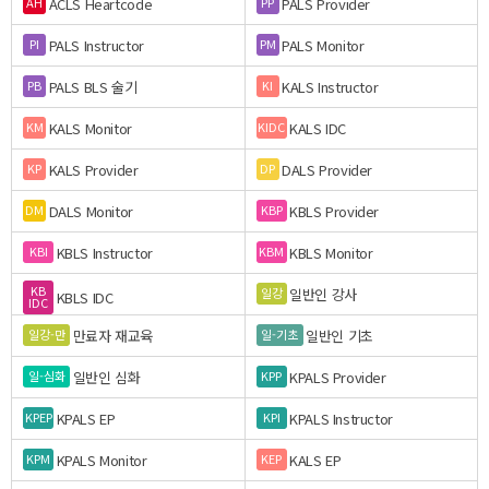
ACLS Heartcode
PALS Provider
AH
PP
PALS Instructor
PALS Monitor
PI
PM
PALS BLS 술기
KALS Instructor
PB
KI
KALS Monitor
KALS IDC
KM
KIDC
KALS Provider
DALS Provider
KP
DP
DALS Monitor
KBLS Provider
DM
KBP
KBLS Instructor
KBLS Monitor
KBI
KBM
KB
일반인 강사
일강
KBLS IDC
IDC
만료자 재교육
일반인 기초
일강-만
일-기초
일반인 심화
KPALS Provider
일-심화
KPP
KPALS EP
KPALS Instructor
KPEP
KPI
KPALS Monitor
KALS EP
KPM
KEP