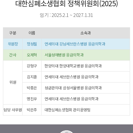
대한심폐소생협회 정책위원회(2025)
임기 : 2025.2.1 ~ 2027.1.31
구분
이름
소속과
위원장
정성필
연세의대 강남세브란스병원 응급의학과
간사
오제혁
서울성애병원 응급의학과
강형구
한양의대 한양대학교병원 응급의학과
김지훈
연세의대 세브란스병원 응급의학과
위원
박종은
성균관의대 삼성서울병원 응급의학과
명진우
연세의대 세브란스병원 응급의학과
담당 사무원
박은주
대한심폐소생협회 관리운영팀