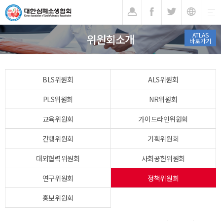
기
ATLAS
위원회소개
바로가기
BLS위원회
ALS위원회
PLS위원회
NR위원회
교육위원회
가이드라인위원회
간행위원회
기획위원회
대외협력위원회
사회공헌위원회
연구위원회
정책위원회
홍보위원회