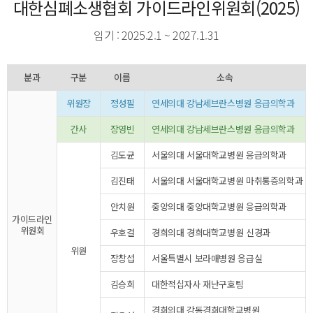
대한심폐소생협회 가이드라인위원회(2025)
임기 : 2025.2.1 ~ 2027.1.31
분과
구분
이름
소속
위원장
정성필
연세의대 강남세브란스병원 응급의학과
간사
장영빈
연세의대 강남세브란스병원 응급의학과
김도균
서울의대 서울대학교병원 응급의학과
김진태
서울의대 서울대학교병원 마취통증의학과
안치원
중앙의대 중앙대학교병원 응급의학과
가이드라인
위원회
우호걸
경희의대 경희대학교병원 신경과
위원
장창섭
서울특별시 보라매병원 응급실
김승희
대한적십자사 재난구호팀
경희의대 강동경희대학교병원