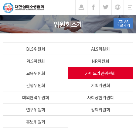
기
ATLAS
위원회소개
바로가기
BLS위원회
ALS위원회
PLS위원회
NR위원회
교육위원회
가이드라인위원회
간행위원회
기획위원회
대외협력위원회
사회공헌위원회
연구위원회
정책위원회
홍보위원회