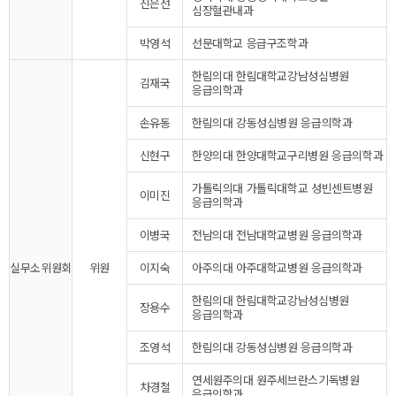
진은선
심장혈관내과
박영석
선문대학교 응급구조학과
한림의대 한림대학교강남성심병원
김재국
응급의학과
손유동
한림의대 강동성심병원 응급의학과
신현구
한양의대 한양대학교구리병원 응급의학과
가톨릭의대 가톨릭대학교 성빈센트병원
이미진
응급의학과
이병국
전남의대 전남대학교병원 응급의학과
실무소위원회
위원
이지숙
아주의대 아주대학교병원 응급의학과
한림의대 한림대학교강남성심병원
장용수
응급의학과
조영석
한림의대 강동성심병원 응급의학과
연세원주의대 원주세브란스기독병원
차경철
응급의학과