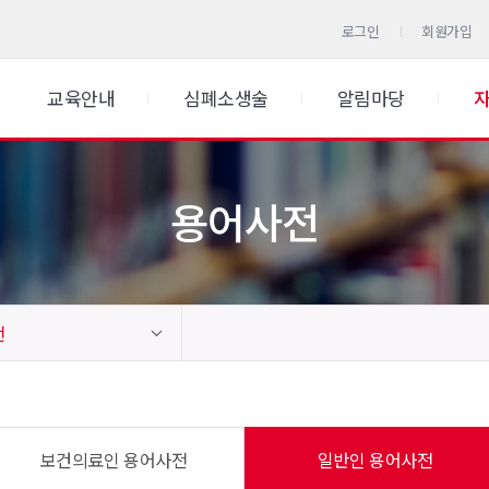
로그인
회원가입
교육안내
심폐소생술
알림마당
용어사전
전
보건의료인 용어사전
일반인 용어사전