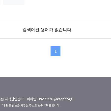
검색어된 용어가 없습니다.
1
명벨리온 지식산업센터
이메일 : kacpredu@kacpr.org
호
* 우편물 발송은 사무실 주소로 발송 부탁드립니다.