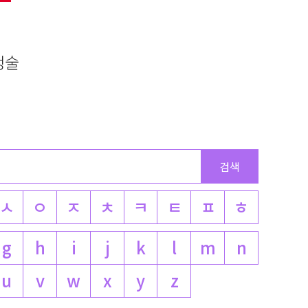
소생술
ㅅ
ㅇ
ㅈ
ㅊ
ㅋ
ㅌ
ㅍ
ㅎ
g
h
i
j
k
l
m
n
u
v
w
x
y
z