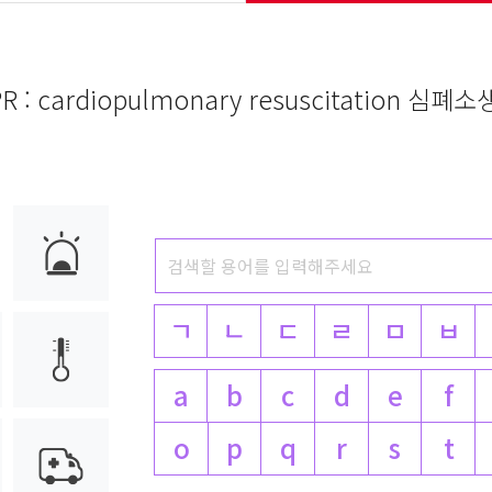
R : cardiopulmonary resuscitation 심폐
ㄱ
ㄴ
ㄷ
ㄹ
ㅁ
ㅂ
a
b
c
d
e
f
o
p
q
r
s
t