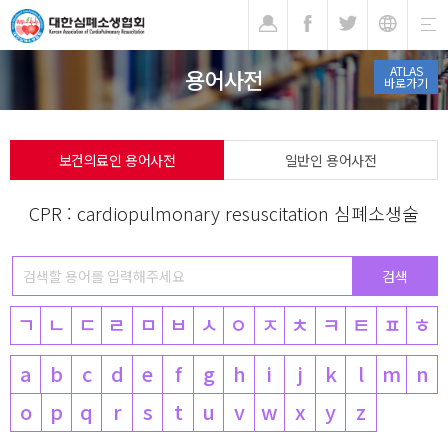
기
ATLAS
용어사전
바로가기
보건의료인 용어사전
일반인 용어사전
CPR : cardiopulmonary resuscitation 심폐소생술
ㄱ
ㄴ
ㄷ
ㄹ
ㅁ
ㅂ
ㅅ
ㅇ
ㅈ
ㅊ
ㅋ
ㅌ
ㅍ
ㅎ
a
b
c
d
e
f
g
h
i
j
k
l
m
n
o
p
q
r
s
t
u
v
w
x
y
z