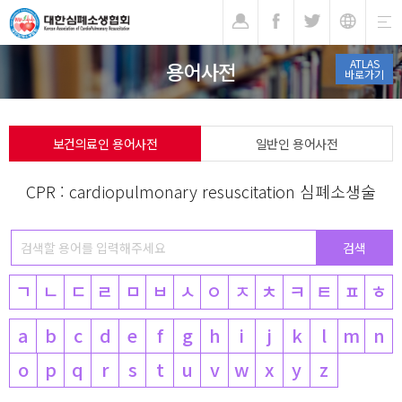
기
ATLAS
용어사전
바로가기
보건의료인 용어사전
일반인 용어사전
CPR : cardiopulmonary resuscitation 심폐소생술
ㄱ
ㄴ
ㄷ
ㄹ
ㅁ
ㅂ
ㅅ
ㅇ
ㅈ
ㅊ
ㅋ
ㅌ
ㅍ
ㅎ
a
b
c
d
e
f
g
h
i
j
k
l
m
n
o
p
q
r
s
t
u
v
w
x
y
z