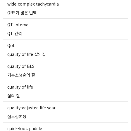
wide-complex tachycardia
QRS가 넓은 빈맥
QT interval
QT 간격
QoL
quality of life 삶의질
quality of BLS
기본소생술의 질
quality of life
삶의 질
quality-adjusted life year
질보정여생
quick-look paddle