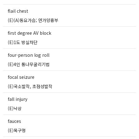
flail chest
(E)(A)동요가슴; 연가양흉부
first degree AV block
(E)1도 방실차단
four-person log roll
(E)4인 통나무굴리기법
focal seizure
(E)국소발작, 초점성발작
fall injury
(E)낙상
fauces
(E)목구멍