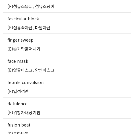
(E)섬유소응괴, 섬유소덩이
fascicular block
(E)섬유속차단, 다발차단
finger sweep
(E)손가락훑어내기
face mask
(E)얼굴마스크, 안면마스크
febrile convulsion
(E)열성경련
flatulence
(E)위창자내공기참
fusion beat
(E)융합박동