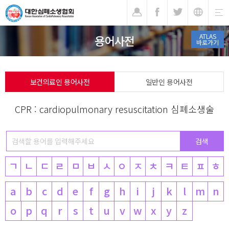
기
ATLAS
용어사전
바로가기
보건의료인 용어사전
일반인 용어사전
CPR : cardiopulmonary resuscitation 심폐소생술
ㄱ
ㄴ
ㄷ
ㄹ
ㅁ
ㅂ
ㅅ
ㅇ
ㅈ
ㅊ
ㅋ
ㅌ
ㅍ
ㅎ
a
b
c
d
e
f
g
h
i
j
k
l
m
n
o
p
q
r
s
t
u
v
w
x
y
z