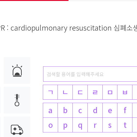
R : cardiopulmonary resuscitation 심폐
ㄱ
ㄴ
ㄷ
ㄹ
ㅁ
ㅂ
a
b
c
d
e
f
o
p
q
r
s
t