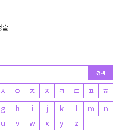
소생술
ㅅ
ㅇ
ㅈ
ㅊ
ㅋ
ㅌ
ㅍ
ㅎ
g
h
i
j
k
l
m
n
u
v
w
x
y
z