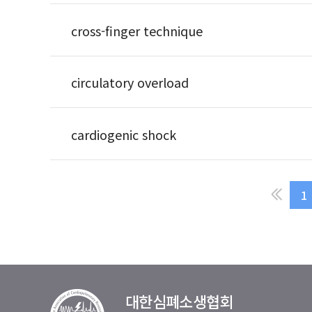
cross-finger technique
circulatory overload
cardiogenic shock
1
대한심폐소생협회