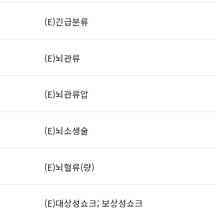
(E)긴급분류
(E)뇌관류
(E)뇌관류압
(E)뇌소생술
(E)뇌혈류(량)
(E)대상성쇼크; 보상성쇼크