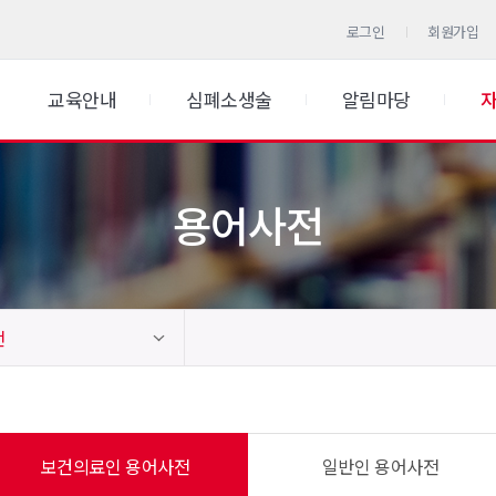
로그인
회원가입
교육안내
심폐소생술
알림마당
용어사전
전
보건의료인 용어사전
일반인 용어사전