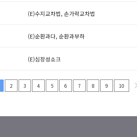
(E)수지교차법, 손가락교차법
(E)순환과다, 순환과부하
(E)심장성쇼크
2
3
4
5
6
7
8
9
10