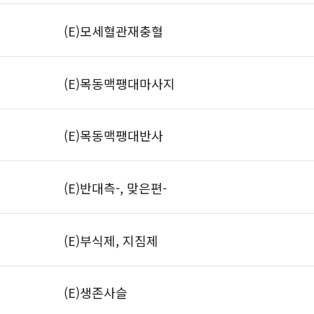
(E)모세혈관재충혈
(E)목동맥팽대마사지
(E)목동맥팽대반사
(E)반대측-, 맞은편-
(E)부식제, 지짐제
(E)생존사슬