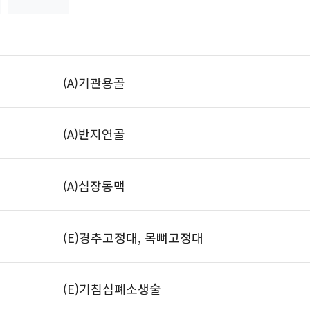
(A)기관용골
(A)반지연골
(A)심장동맥
(E)경추고정대, 목뼈고정대
(E)기침심폐소생술