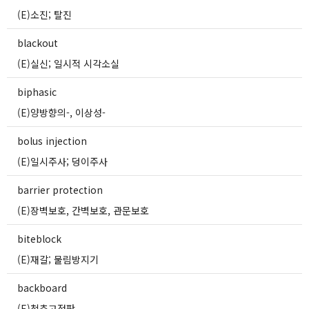
(E)소진; 탈진
blackout
(E)실신; 일시적 시각소실
biphasic
(E)양방향의-, 이상성-
bolus injection
(E)일시주사; 덩이주사
barrier protection
(E)장벽보호, 간벽보호, 관문보호
biteblock
(E)재갈; 물림방지기
backboard
(E)척추고정판