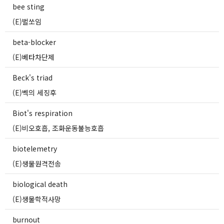
bee sting
(E)벌쏘임
beta-blocker
(E)베타차단제
Beck's triad
(E)벡의 세징후
Biot's respiration
(E)비오호흡, 조화운동불능호흡
biotelemetry
(E)생물원격전송
biological death
(E)생물학적사망
burnout