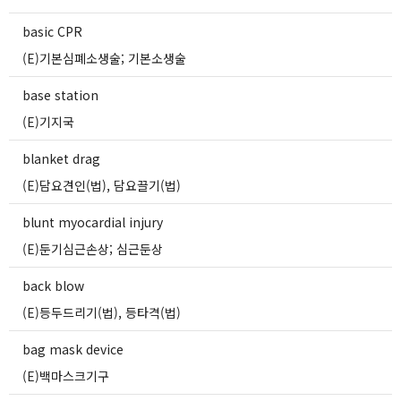
basic CPR
(E)기본심폐소생술; 기본소생술
base station
(E)기지국
blanket drag
(E)담요견인(법), 담요끌기(법)
blunt myocardial injury
(E)둔기심근손상; 심근둔상
back blow
(E)등두드리기(법), 등타격(법)
bag mask device
(E)백마스크기구