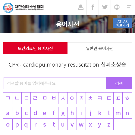
기
ATLAS
용어사전
바로가기
보건의료인 용어사전
일반인 용어사전
CPR : cardiopulmonary resuscitation 심폐소생술
ㄱ
ㄴ
ㄷ
ㄹ
ㅁ
ㅂ
ㅅ
ㅇ
ㅈ
ㅊ
ㅋ
ㅌ
ㅍ
ㅎ
a
b
c
d
e
f
g
h
i
j
k
l
m
n
o
p
q
r
s
t
u
v
w
x
y
z