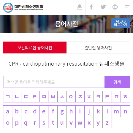
기
ATLAS
용어사전
바로가기
보건의료인 용어사전
일반인 용어사전
CPR : cardiopulmonary resuscitation 심폐소생술
ㄱ
ㄴ
ㄷ
ㄹ
ㅁ
ㅂ
ㅅ
ㅇ
ㅈ
ㅊ
ㅋ
ㅌ
ㅍ
ㅎ
a
b
c
d
e
f
g
h
i
j
k
l
m
n
o
p
q
r
s
t
u
v
w
x
y
z