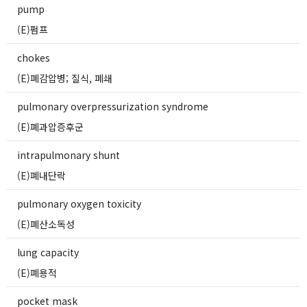
pump
(E)펌프
chokes
(E)폐감압병; 질식, 폐쇄
pulmonary overpressurization syndrome
(E)폐과압증후군
intrapulmonary shunt
(E)폐내단락
pulmonary oxygen toxicity
(E)폐산소독성
lung capacity
(E)폐용적
pocket mask