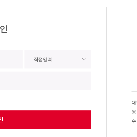
인
대
※
수