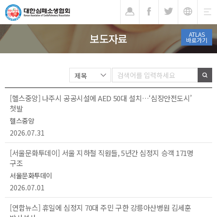
기
ATLAS
보도자료
바로가기
[헬스중앙] 나주시 공공시설에 AED 50대 설치…‘심장안전도시’
첫발
헬스중앙
2026.07.31
[서울문화투데이] 서울 지하철 직원들, 5년간 심정지 승객 171명
구조
서울문화투데이
2026.07.01
[연합뉴스] 휴일에 심정지 70대 주민 구한 강릉아산병원 김세훈