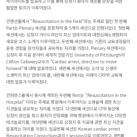
하이라이트를 발표하고 이를 통해 심정지 환자의 생존률 향상을 위한
활발한 토의가 이루어졌다.
컨벤션홀에서 "Resuscitation in the Field"라는 주제로 열린 첫 번째
Part는 Plenary 세션을 포함하여 총 5개의 세션으로 진행되었다. 첫번째
세션에서는 심정지 가이드라인의 최신 업데이트와 대한심폐소생협회의
새로운 코스 소개가 이루어졌고, 두번째 세션에서는 기존의 교육과정들의
운용 경험을 참석자들과 공유하는 자리를 가졌다. Plenary 세션에서는
심정지 후 치료 분야의 세계적 전문가인 University of Pittsburgh의
Clifton Callaway교수가 "Cardiac arrest, direction to move
forward"에 대해 발표하였다. 세번째 세션에서는 소아 및 신생아
소생학의 최신 업데이트를, 네번째 세션에서는 미래의 CRPR 교육에
대한 발표가 이루어졌다.
컨퍼런스룸에서 동시에 개최된 두번째 Part는 "Resuscitation in the
Hospital" 이라는 주제로 병원에서 이루어지는 소생술에 관한 최신
지견들을 공유하는 자리를 가졌다. 다섯번째 세션으로 CPR 동안에
심정지 원인을 찾고 환자의 안정화를 위해 병원에서 이루어지는 다양한
테크놀로지를, 여섯번째 세션으로 심정지 후 치료에 관한 최신 지견을
발표하는 자리를 가졌다. 일곱번째 세션은 Korean cardiac arrest
Resuscitation Consortium과의 t session으로 이루어졌고, 8번째