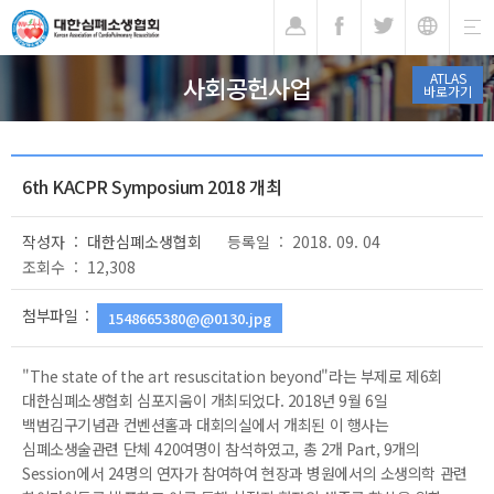
기
ATLAS
사회공헌사업
바로가기
6th KACPR Symposium 2018 개최
작성자 : 대한심폐소생협회
등록일 : 2018. 09. 04
조회수 : 12,308
첨부파일 :
1548665380@@0130.jpg
"The state of the art resuscitation beyond"라는 부제로 제6회
대한심폐소생협회 심포지움이 개최되었다. 2018년 9월 6일
백범김구기념관 컨벤션홀과 대회의실에서 개최된 이 행사는
심폐소생술관련 단체 420여명이 참석하였고, 총 2개 Part, 9개의
Session에서 24명의 연자가 참여하여 현장과 병원에서의 소생의학 관련