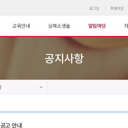
로그인
회원가입
교육안내
심폐소생술
알림마당
공지사항
항
 공고 안내